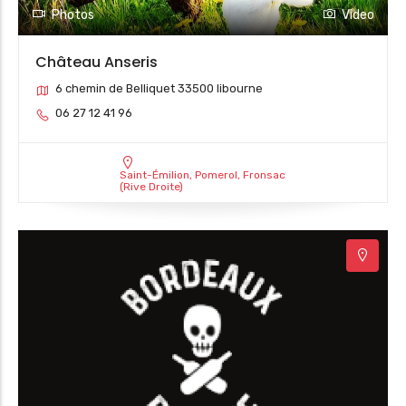
Photos
Video
Château Anseris
6 chemin de Belliquet 33500 libourne
06 27 12 41 96
Saint-Émilion, Pomerol, Fronsac
(Rive Droite)