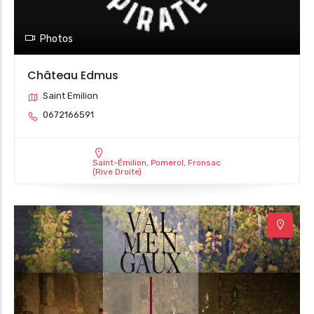
Photos
Château Edmus
Saint Emilion
0672166591
Saint-Émilion, Pomerol, Fronsac
(Rive Droite)