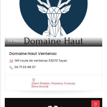
2
3
6
Photos
Domaine Haut Ventenac
149 route de ventenac 33570 Tayac
06 71 03 48 07
Saint-Émilion, Pomerol, Fronsac
(Rive Droite)