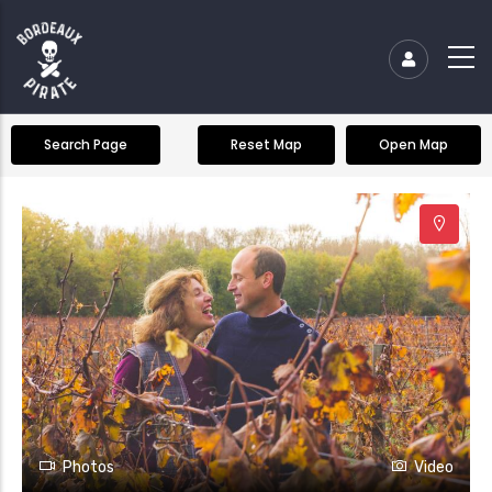
+
Search Page
Reset Map
Open Map
−
Photos
Video