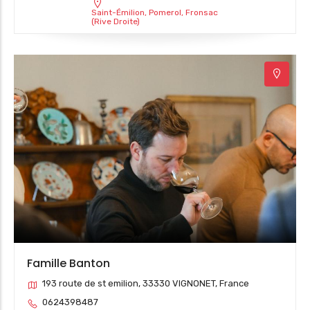
Saint-Émilion, Pomerol, Fronsac
(Rive Droite)
Famille Banton
193 route de st emilion, 33330 VIGNONET, France
0624398487